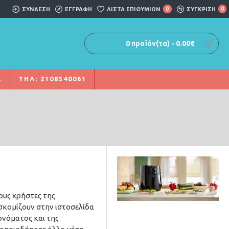
ΣΎΝΔΕΣΗ
ΕΓΓΡΑΦΗ
ΛΊΣΤΑ ΕΠΙΘΥΜΙΏΝ
0
ΣΥΓΚΡΙΣΗ
0
0 προϊόν(τα) - 0.00€
Α
ΤΗΛ: 2108540061
ους χρήστες της
οσκομίζουν στην ιστοσελίδα
νόματος και της