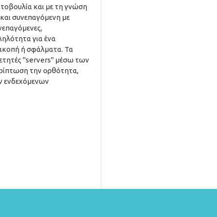
ωτοβουλία και με τη γνώση
 και συνεπαγόμενη με
υνεπαγόμενες,
ληλότητα για ένα
διακοπή ή σφάλματα. Τα
ρετητές "servers" μέσω των
περίπτωση την ορθότητα,
ων ενδεχόμενων