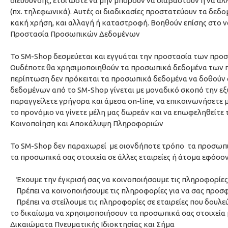
διεύθυνσής, έτσι ώστε να μην μπορούν να διαβαστούν ή να αλ
(πχ. τηλεφωνικά). Αυτές οι διαδικασίες προστατεύουν τα δ
κακή χρήση, και αλλαγή ή καταστροφή. Βοηθούν επίσης στο να 
Προστασία Προσωπικών Δεδομένων
Το SM-Shop δεσμεύεται και εγγυάται την προστασία των πρ
Ουδέποτε θα χρησιμοποιηθούν τα προσωπικά δεδομένα των πελ
περίπτωση δεν πρόκειται τα προσωπικά δεδομένα να δοθούν 
δεδομένων από το SM-Shop γίνεται με μοναδικό σκοπό τηv ε
παραγγείλετε γρήγορα και άμεσα on-line, να επικοινωνήσετε 
το προνόμιο να γίνετε μέλη μας δωρεάν και να επωφεληθείτε
Κοινοποίηση και Αποκάλυψη Πληροφοριών
Το SM-Shop δεν παραχωρεί με οιονδήποτε τρόπο τα προσωπικ
τα προσωπικά σας στοιχεία σε άλλες εταιρείες ή άτομα εφόσο
Έχουμε την έγκρισή σας να κοινοποιήσουμε τις πληροφορίες
Πρέπει να κοινοποιήσουμε τις πληροφορίες για να σας προσφ
Πρέπει να στείλουμε τις πληροφορίες σε εταιρείες που δουλεύ
το δικαίωμα να χρησιμοποιήσουν τα προσωπικά σας στοιχεία
Δικαιώματα Πνευματικής Ιδιοκτησίας και Σήμα