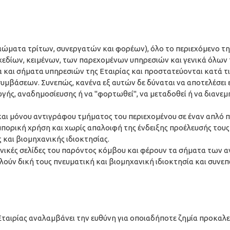
ώματα τρίτων, συνεργατών και φορέων), όλο το περιεχόμενο της
δίων, κειμένων, των παρεχομένων υπηρεσιών και γενικά όλων 
 και σήματα υπηρεσιών της Εταιρίας και προστατεύονται κατά τις
συμβάσεων. Συνεπώς, κανένα εξ αυτών δε δύναται να αποτελέσει ε
ής, αναδημοσίευσης ή να "φορτωθεί", να μεταδοθεί ή να διανεμ
και μόνου αντιγράφου τμήματος του περιεχομένου σε έναν απλό
μπορική χρήση και χωρίς απαλοιφή της ένδειξης προέλευσής τους 
 και βιομηχανικής ιδιοκτησίας.
ονικές σελίδες του παρόντος κόμβου και φέρουν τα σήματα των 
ύν δική τους πνευματική και βιομηχανική ιδιοκτησία και συνεπ
ταιρίας αναλαμβάνει την ευθύνη για οποιαδήποτε ζημία προκαλε