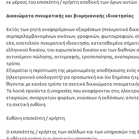
εκ μέρους του επισκέπτη / χρήστη αποδοχή των όρων αυτών.
Δικαιώματα πνευματικής και βιομηχανικής ιδιοκτησίας
Εκτός των ρητά αναφερόμενων εξαιρέσεων (πνευματικά δικαι
συμπεριλαμβανομένων εικόνων, γραφικών, φωτογραφιών, σχε
site, αποτελούν πνευματική ιδιοκτησία, κατατεθειμένα σήματα
ελληνικού δικαίου, του ευρωπαϊκού δικαίου και των διεθνών 
αντικείμενο πώλησης, αντιγραφής, τροποποίησης, αναπαραγωγ
τρόπο.
Εξαιρείται η περίπτωση της μεμονωμένης αποθήκευσης ενός 
(ηλεκτρονικό υπολογιστή) για προσωπική και όχι δημόσια ή ε
θίγονται με κανένα τρόπο τα σχετικά δικαιώματα πνευματικής
Τα λοιπά προϊόντα ή υπηρεσίες που αναφέρονται στις ηλεκτρ
εταιρειών, συνεργατών φορέων, ενώσεων ή εκδόσεων, αποτελο
τη σχετική ευθύνη.
Ευθύνη επισκέπτη / χρήστη
Ο επισκέπτης / χρήστης των σελίδων και των υπηρεσιών της Ε
ή αθέμιτη χρήση των σχετικών υπηρεσιών.