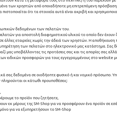
λαχτούν κατά τη μεταφορά τους στο Internet) ή του παρέχουν μ
εδομένα των χρηστών από οποιαδήποτε μη επιτρεπόμενη πρόσβαση
πιστοποιείται ότι τα στοιχεία αυτά είναι ακριβή και χρησιμοποι
οσωπικών δεδομένων των πελατών του.
ατών για αποστολή διαφημιστικού υλικού το οποίο δεν έχουν ζη
σε άλλες εταιρείες χωρίς την άδειά των χρηστών. Η αποθήκευσ
ξυπηρέτηση των πελατών στο ηλεκτρονικό μας κατάστημα. Σας δ
μαζί μας υποβάλλοντας τις προτάσεις σας και τις απορίες σας α
 των ειδικών προσφορών για τους εγγεγραμμένους στο website μ
ά σας δεδομένα σε οιοδήοπτε φυσικό ή και νομικό πρόσωπο. Υπά
ν πληρούνται οι κάτωθι προυποθέσεις:
,
έρουμε το προϊόν που ζητήσατε,
ουν εκ μέρους της SM-Shop για να προσφέρουν ένα προϊόν σε εσάς.
 μόνο για να εξυπηρετήσουν το SM-Shop