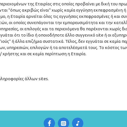
περιεχομένων της Εταιρίας στις οποίες προβαίνει με δική του πρ
νται "όπως ακριβώς είναι" χωρίς καμία εγγύηση εκπεφρασμένη ή
, η Εταιρία αρνείται όλες τις εγγυήσεις εκπεφρασμένες ή και σ
ών, οι οποίες συνεπάγονται την εμπορευσιμότητα και την καταλ
ι υπηρεσίες, οι επιλογές και τα περιεχόμενα θα παρέχονται χωρίς 
υάται ότι το ίδιο ή οποιοδήποτε άλλο συγγενικό site ή οι εξυπη
"ιούς" ή άλλα επιζήμια συστατικά. Τέλος, δεν εγγυάται σε καμία 
δων, υπηρεσιών, επιλογών ή τα αποτελέσματά τους. Το κόστος τ
 χρήστης και σε καμία περίπτωση η Εταιρία.
 πληροφορίες άλλων sites.