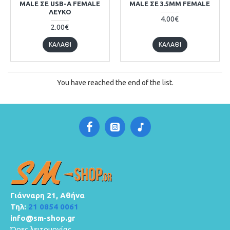
MALE ΣΕ USB-A FEMALE
MALE ΣΕ 3.5MM FEMALE
ΛΕΥΚΌ
4.00€
2.00€
ΚΑΛΆΘΙ
ΚΑΛΆΘΙ
You have reached the end of the list.
Γιάνναρη 21, Αθήνα
Τηλ:
21 0854 0061
info@sm-shop.gr
Ώρες λειτουργίας