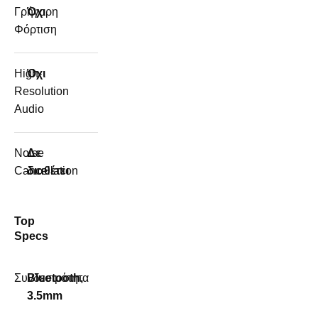
Γρήγορη
Όχι
Φόρτιση
High-
Όχι
Resolution
Audio
Noise
Δε
Cancellation
διαθέτει
Top
Specs
Συνδεσιμότητα
Bluetooth,
3.5mm