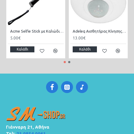
Acme Selfie Stick με Καλώδιο – Ρυθμιζόμενο & Συμβατό με iOS & Android
Adeleq Αισθητήρας Κίνησης με Εμβέλεια 6m Υπερύθρων Οροφής 1200W 6A Ανίχνευση 360° έως IP20 σε Λευκό Χρώμα 10-510
5.00€
13.00€
Καλάθι
Καλάθι
Γιάνναρη 21, Αθήνα
Τηλ:
21 0854 0061