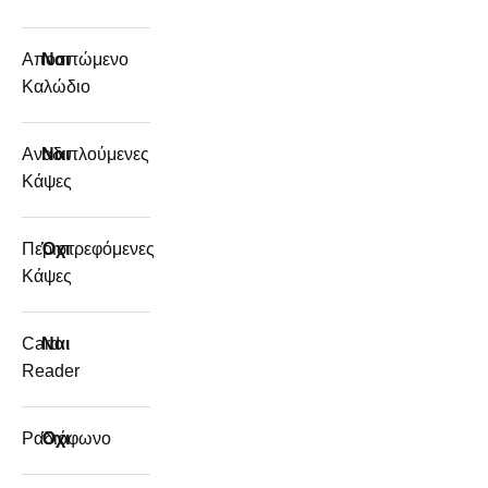
Αποσπώμενο
Ναι
Καλώδιο
Αναδιπλούμενες
Ναι
Κάψες
Περιστρεφόμενες
Όχι
Κάψες
Card
Ναι
Reader
Ραδιόφωνο
Όχι