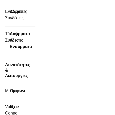
Ενσύρματες
3.5mm
Συνδέσεις
Τύπος
Ασύρματα
Σύνδεσης
&
Ενσύρματα
Δυνατότητες
&
Λειτουργίες
Μικρόφωνο
Όχι
Volume
Όχι
Control