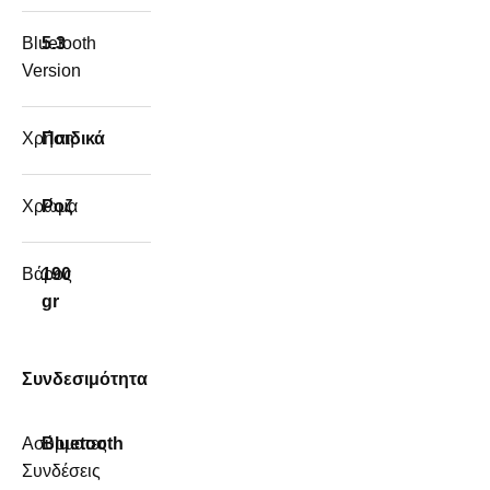
Bluetooth
5.3
Version
Χρήση
Παιδικά
Χρώμα
Ροζ
Βάρος
190
gr
Συνδεσιμότητα
Ασύρματες
Bluetooth
Συνδέσεις