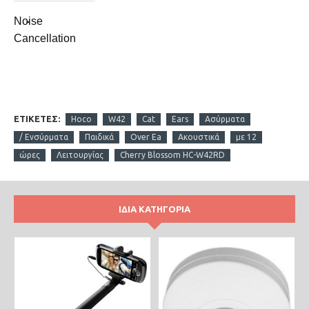
Noise
-
Cancellation
ΕΤΙΚΈΤΕΣ:
Hoco
W42
Cat
Ears
Ασύρματα
/ Ενσύρματα
Παιδικά
Over Ea
Ακουστικά
με 12
ώρες
Λειτουργίας
Cherry Blossom HC-W42RD
ΊΔΙΑ ΚΑΤΗΓΟΡΊΑ