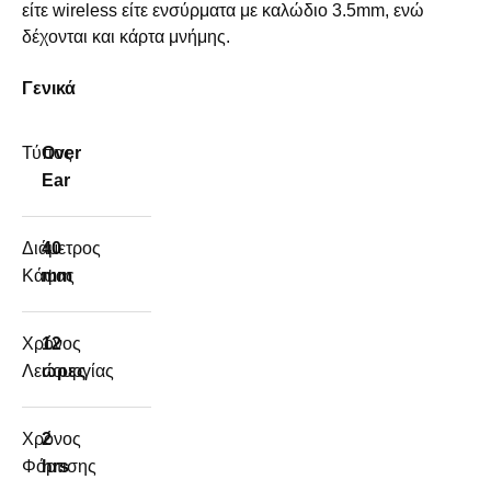
είτε wireless είτε ενσύρματα με καλώδιο 3.5mm, ενώ
δέχονται και κάρτα μνήμης.
Γενικά
Τύπος
Over
Ear
Διάμετρος
40
Κάψας
mm
Χρόνος
12
Λειτουργίας
ώρες
Χρόνος
2
Φόρτισης
hrs