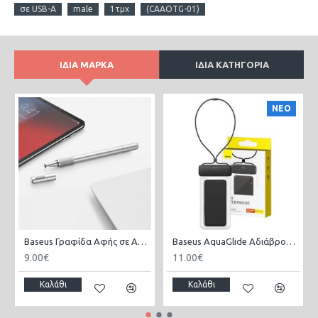
σε USB-A
male
1τμχ
(CAAOTG-01)
ΊΔΙΑ ΜΆΡΚΑ
ΊΔΙΑ ΚΑΤΗΓΟΡΊΑ
ΝΕΟ
Baseus Γραφίδα Αφής σε Ασημί χρώμα
Baseus AquaGlide Αδιάβροχη Θήκη έως 7.2" Μαύρο P60263700113-00
9.00€
11.00€
Καλάθι
Καλάθι