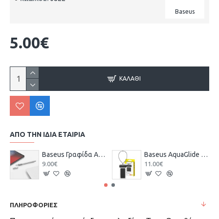
Baseus
5.00€
ΚΑΛΆΘΙ
ΑΠΌ ΤΗΝ ΊΔΙΑ ΕΤΑΙΡΊΑ
Baseus Γραφίδα Αφής σε Ασημί χρώμα
Baseus AquaGlide Αδιάβροχη Θήκη έως 7.2" Μαύρο P60263700113-00
9.00€
11.00€
ΠΛΗΡΟΦΟΡΊΕΣ