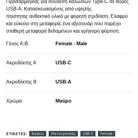
Προσαρμογέας για σύνδεση καλωδίων Type-C σε θύρες
USB-A. Κατασκευασμένος από υψηλής
ποιότητας ανθεκτικό υλικό με φορητή σχεδίαση. Ελαφρύ
και εύκολο στη μεταφορά, ένα αξεσουάρ που παρέχει
σταθερή μεταφορά δεδομένων και γρήγορη φόρτιση.
Γένος Α-Β
Female - Male
Ακροδέκτης Α
USB-C
Ακροδέκτης Β
USB-A
Χρώμα
Μαύρο
ΕΤΙΚΈΤΕΣ:
Baseus
Μετατροπέας
USB-C
female