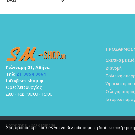
TAGS
ΠΡΟΣΑΡΜΟΣΜ
Σχετικά με εμά
Γιάνναρη 21, Αθήνα
Διανομή
Τηλ:
21 0854 0061
Πολιτική απορ
info@sm-shop.gr
Όροι και πρου
Ώρες λειτουργίας
Ο λογαριασμός
Δευ.-Παρ.: 90:00 - 15:00
Ιστορικό παρα
Copyright © 2023 datanode
Χρησιμοποιούμε cookies για να βελτιώσουμε τη διαδικτυακή εμπει