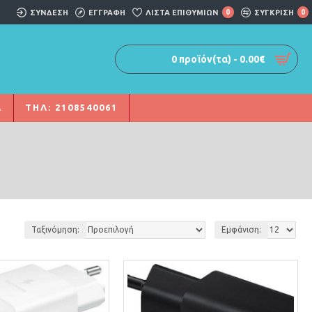
ΣΎΝΔΕΣΗ
ΕΓΓΡΑΦΗ
ΛΊΣΤΑ ΕΠΙΘΥΜΙΏΝ
0
ΣΥΓΚΡΙΣΗ
0
0 προϊόν(τα) - 0.00€
Α
ΤΗΛ: 2108540061
Ταξινόμηση:
Εμφάνιση: