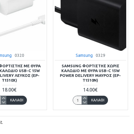
msung
0320
Samsung
0329
ΦΟΡΤΙΣΤΉΣ ΜΕ ΘΎΡΑ
SAMSUNG ΦΟΡΤΙΣΤΉΣ ΧΩΡΊΣ
 ΚΑΛΏΔΙΟ USB-C 15W
ΚΑΛΏΔΙΟ ΜΕ ΘΎΡΑ USB-C 15W
LIVERY ΛΕΥΚΌΣ (EP-
POWER DELIVERY ΜΑΎΡΟΣ (EP-
T1510X)
T1510N)
18.00€
14.00€
ΚΑΛΆΘΙ
ΚΑΛΆΘΙ
t.