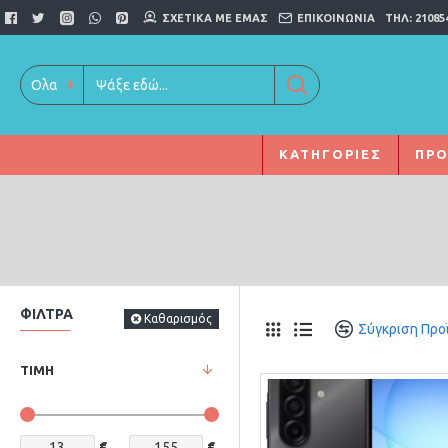
ΣΧΕΤΙΚΆ ΜΕ ΕΜΆΣ
ΕΠΙΚΟΙΝΩΝΊΑ
ΤΗΛ: 21085
Ολα
ΚΑΤΗΓΟΡΊΕΣ
ΠΡΟ
ΦΊΛΤΡΑ
Καθαρισμός
Σύγκριση Προ
ΤΙΜΉ
€
€