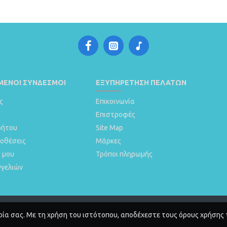
ΈΝΟΙ ΣΎΝΔΕΣΜΟΙ
ΕΞΥΠΗΡΈΤΗΣΗ ΠΕΛΑΤΏΝ
ς
Επικοινωνία
Επιστροφές
ρήτου
Site Map
ποθέσεις
Μάρκες
 μου
Τρόποι πληρωμής
γγελιών
ρία σας. Mε τη χρήση του ιστότοπου, αποδέχεστε τους όρους χρήσης 