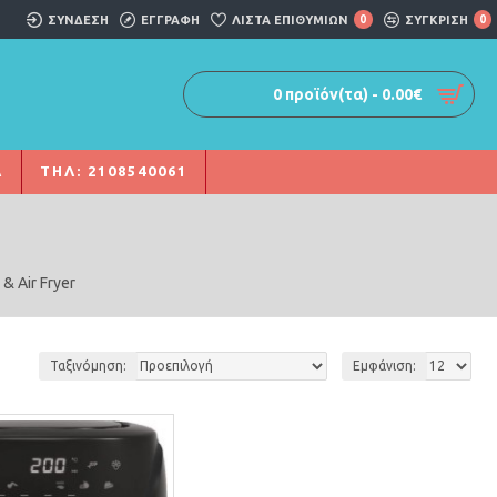
ΣΎΝΔΕΣΗ
ΕΓΓΡΑΦΗ
ΛΊΣΤΑ ΕΠΙΘΥΜΙΏΝ
0
ΣΥΓΚΡΙΣΗ
0
0 προϊόν(τα) - 0.00€
Α
ΤΗΛ: 2108540061
& Air Fryer
Ταξινόμηση:
Εμφάνιση: