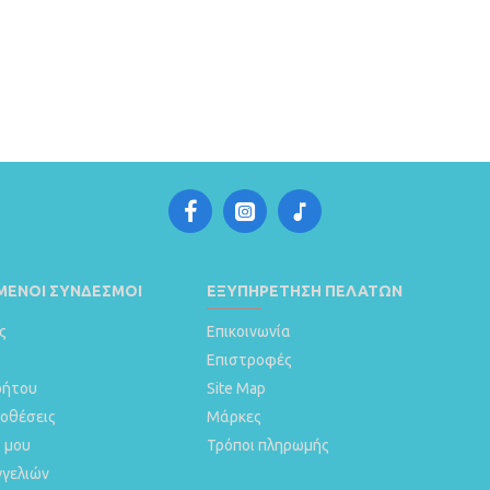
ΈΝΟΙ ΣΎΝΔΕΣΜΟΙ
ΕΞΥΠΗΡΈΤΗΣΗ ΠΕΛΑΤΏΝ
ς
Επικοινωνία
Επιστροφές
ρήτου
Site Map
ποθέσεις
Μάρκες
 μου
Τρόποι πληρωμής
γγελιών