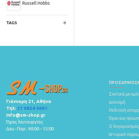
Russell Hobbs
TAGS
ΠΡΟΣΑΡΜΟΣΜ
Σχετικά με εμά
Γιάνναρη 21, Αθήνα
Διανομή
Τηλ:
21 0854 0061
Πολιτική απορ
info@sm-shop.gr
Όροι και πρου
Ώρες λειτουργίας
Ο λογαριασμός
Δευ.-Παρ.: 90:00 - 15:00
Ιστορικό παρα