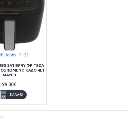
ell Hobbs
0123
BBS SATISFRY ΦΡΙΤΈΖΑ
ΠΟΣΠΏΜΕΝΟ ΚΆΔΟ 4LT
ΜΑΎΡΗ
99.00€
ΚΑΛΆΘΙ
t.