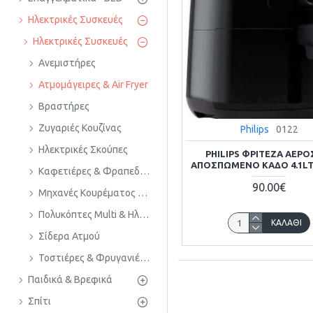
Ηλεκτρικές Συσκευές
Ηλεκτρικές Συσκευές
Ανεμιστήρες
Ατμομάγειρες & Air Fryer
Βραστήρες
Ζυγαριές Κουζίνας
Philips
0122
Ηλεκτρικές Σκούπες
PHILIPS ΦΡΙΤΈΖΑ ΑΈΡΟ
ΑΠΟΣΠΏΜΕΝΟ ΚΆΔΟ 4.1LT
Καφετιέρες & Φραπεδιέρες
90.00€
Μηχανές Κουρέματος & Πρέσες Μαλλιών & Πιστολάκια Μαλλιών
Πολυκόπτες Multi & Ηλεκτρικοί Στίφτες
ΚΑΛΆΘΙ
Σίδερα Ατμού
Τοστιέρες & Φρυγανιέρες & Κρεπιέρες & Βαφλιέρες
Παιδικά & Βρεφικά
Σπίτι