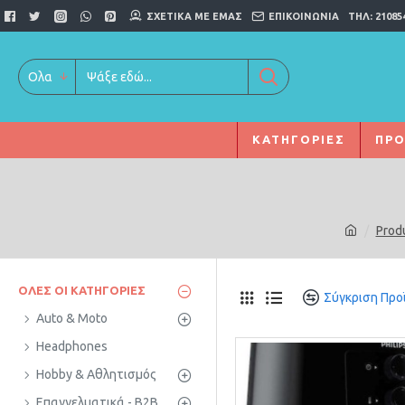
ΣΧΕΤΙΚΆ ΜΕ ΕΜΆΣ
ΕΠΙΚΟΙΝΩΝΊΑ
ΤΗΛ: 21085
Ολα
ΚΑΤΗΓΟΡΊΕΣ
ΠΡΟ
Prod
ΌΛΕΣ ΟΙ ΚΑΤΗΓΟΡΊΕΣ
Σύγκριση Προ
Auto & Moto
Headphones
Hobby & Αθλητισμός
Επαγγελματικά - B2B