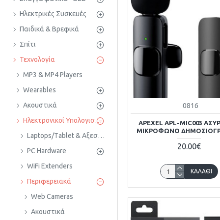
Ηλεκτρικές Συσκευές
Παιδικά & Βρεφικά
Σπίτι
Τεχνολογία
MP3 & MP4 Players
Wearables
Ακουστικά
0816
Ηλεκτρονικοί Υπολογιστές & WiFi
APEXEL APL-MIC003 ΑΣ
ΜΙΚΡΌΦΩΝΟ ΔΗΜΟΣΙΟΓ
Laptops/Τablet & Αξεσουάρ
20.00€
PC Hardware
WiFi Extenders
ΚΑΛΆΘΙ
Περιφερειακά
Web Cameras
Ακουστικά