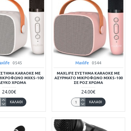
axlife
0545
Maxlife
0544
ΎΣΤΗΜΑ KARAOKE ΜΕ
MAXLIFE ΣΎΣΤΗΜΑ KARAOKE ΜΕ
ΜΙΚΡΌΦΩΝO MXKS-100
ΑΣΎΡΜΑΤO ΜΙΚΡΌΦΩΝO MXKS-100
ΛΕΥΚΌ ΧΡΏΜΑ
ΣΕ ΡΟΖ ΧΡΏΜΑ
24.00€
24.00€
ΚΑΛΆΘΙ
ΚΑΛΆΘΙ