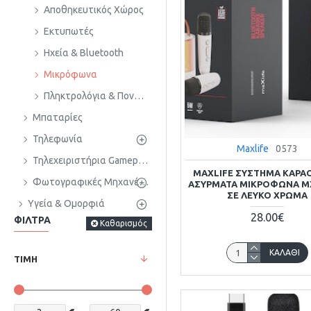
Αποθηκευτικός Χώρος
Εκτυπωτές
Ηχεία & Βluetooth
Μικρόφωνα
Πληκτρολόγια & Ποντίκια
Μπαταρίες
Τηλεφωνία
Maxlife
0573
Τηλεχειριστήρια Gamepads &Τηλεόρασης
MAXLIFE ΣΎΣΤΗΜΑ ΚΑΡΑ
Φωτογραφικές Μηχανές & Αξεσουάρ
ΑΣΎΡΜΑΤΑ ΜΙΚΡΌΦΩΝΑ M
ΣΕ ΛΕΥΚΌ ΧΡΏΜΑ
Υγεία & Ομορφιά
28.00€
ΦΊΛΤΡΑ
Καθαρισμός
ΚΑΛΆΘΙ
ΤΙΜΉ