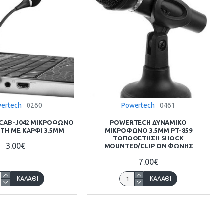
ertech
0260
Powertech
0461
CAB-J042 ΜΙΚΡΌΦΩΝΟ
POWERTECH ΔΥΝΑΜΙΚΌ
ΤΉ ΜΕ ΚΑΡΦΊ 3.5MM
ΜΙΚΡΌΦΩΝΟ 3.5MM PT-859
ΤΟΠΟΘΈΤΗΣΗ SHOCK
3.00€
MOUNTED/CLIP ON ΦΩΝΉΣ
7.00€
ΚΑΛΆΘΙ
ΚΑΛΆΘΙ