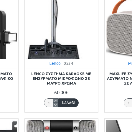
Lenco
0534
M
ΎΡΜΑΤΟ
LENCO ΣΎΣΤΗΜΑ KARAOKE ΜΕ
MAXLIFE Σ
ΡΑΦΙΚΌ
ΕΝΣΎΡΜΑΤO ΜΙΚΡΌΦΩΝO ΣΕ
ΑΣΎΡΜΑΤO 
ΜΑΎΡΟ ΧΡΏΜΑ
ΣΕ 
60.00€
ΚΑΛΆΘΙ