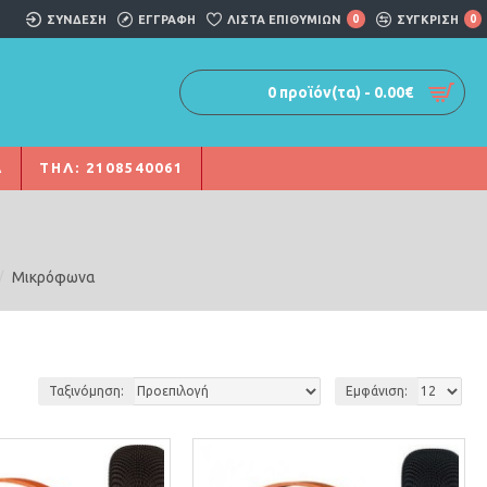
ΣΎΝΔΕΣΗ
ΕΓΓΡΑΦΗ
ΛΊΣΤΑ ΕΠΙΘΥΜΙΏΝ
0
ΣΥΓΚΡΙΣΗ
0
0 προϊόν(τα) - 0.00€
Α
ΤΗΛ: 2108540061
Μικρόφωνα
Ταξινόμηση:
Εμφάνιση: